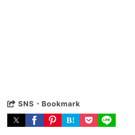
SNS・Bookmark
B!