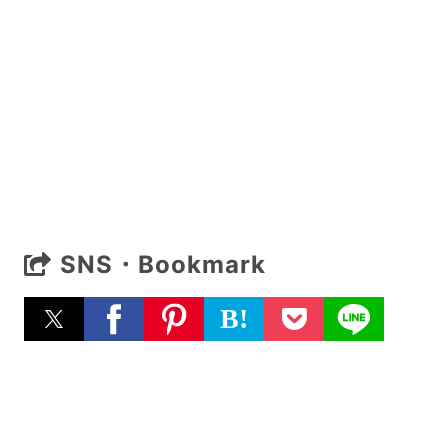
SNS・Bookmark
B!