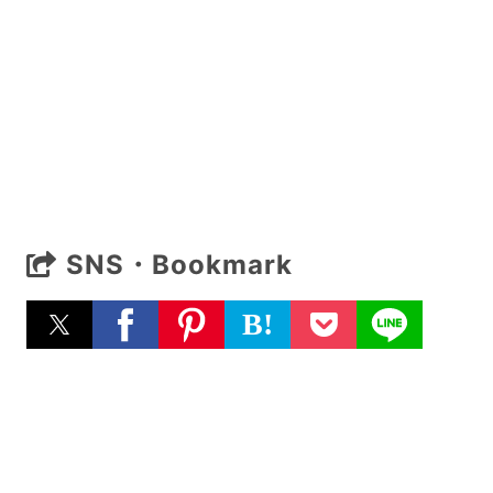
SNS・Bookmark
B!