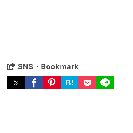
SNS・Bookmark
B!