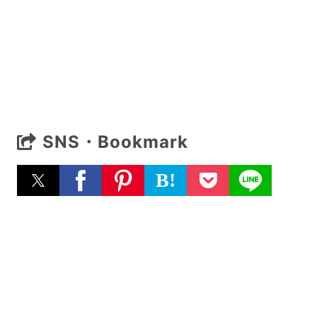
SNS・Bookmark
B!