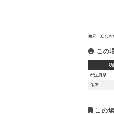
西尾市総合福
この
項
都道府県
住所
この場