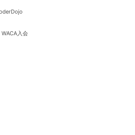
erDojo
 WACA入会