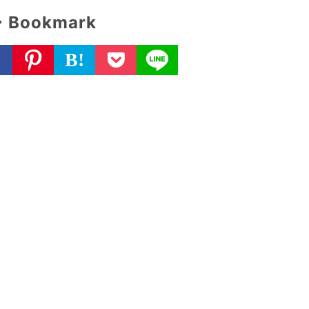
・Bookmark
B!