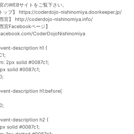
jo西宮のWEBサイトをご覧下さい。
トップ】
https://coderdojo-nishinomiya.doorkeeper.jp/
jo西宮】
http://coderdojo-nishinomiya.info/
o西宮Facebookページ】
.facebook.com/CoderDojoNishinomiya
vent-description h1 {
C1;
m: 2px solid #0087c1;
px solid #0087c1;
0;
vent-description h1:before{
0;
vent-description h2 {
6px solid #0087c1;