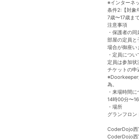
※インターネッ
条件2:【対象
7歳〜17歳
注意事項
・保護者の同
部屋の定員と
場合が御座い
・定員につい
定員は参加状
チケットの申
※Doorke
為。
・来場時間に
14時00分〜
・場所
グランフロン
CoderDoj
CoderDo