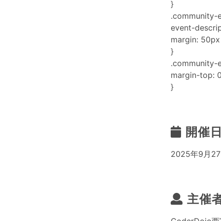
}
.community-e
event-descrip
margin: 50px
}
.community-ev
margin-top: 0
}
開催
2025年9月27
主催