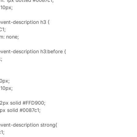
m: 1px dotted #0087c1;
 10px;
vent-description h3 {
C1;
m: none;
vent-description h3:before {
;
0px;
 10px;
 2px solid #FFD900;
3px solid #0087c1;
vent-description strong{
1;