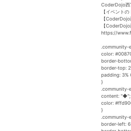
CoderDo
【イベントの
【CoderDo
【CoderDoj
https://www
.community-e
color: #0087
border-botto
border-top: 2
padding: 3% 
}
.community-e
content: "◆";
color: #ffd90
}
.community-e
border-left: 