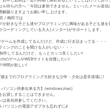
、お申し込みは一定の時期で締め切るということは行っており
セル待ちの方へ「今回は参加できません」といったメール送信
理解賜りますようお願い申し上げます。
西宮 / 梅田では
グが好きな子ども達やプログラミングに興味がある子ども達を
やコーディングしている大人(メンター)がサポートします。
chでゲームを作成してるんだけど、作成に行き詰まってる・・・
ラミングのことを聞ける人がいない・・・
を制作してるんだけど、もっとカッコ良くしたい!
atchのゲームやWEBサイトを自慢したい!
グ仲間が欲しい!
17歳までのプログラミング大好きな少年・少女は是非道場に!
パソコン持参出来る方】(windows,mac)
をお貸しすることはできません。
ンは各自持参してください。
トパソコンの電源アダプタも忘れずに♪