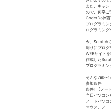
ざいますので
また、キャン
ので、何卒ご
CoderDojo
プログラミン
ログラミング
今、Scrat
周りにプログ
WEBサイト
作成したScr
プログラミン
そんな7歳〜
参加条件
条件1:【ノート
当日パソコン
ノートパソコ
マウス、ノー