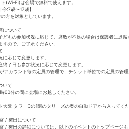
ト(Wi-Fi)は会場で無料で使えます。
年令:7歳〜17歳】
までの方を対象としています。
席について
子どもの参加状況に応じて、席数が不足の場合は保護者に退席
ますので、ご了承ください。
て
況に応じて変更します。
込終了日も参加状況に応じて変更します。
eperがアカウント毎の定員の管理で、チケット単位での定員の管
ついて
16時00分の間に会場にお越しください。
ト大阪 タワーCの1階のタリーズの奥の自動ドアから入ってく
o西宮 / 梅田について
jo西宮 / 梅田の詳細については、以下のイベントのトップページ