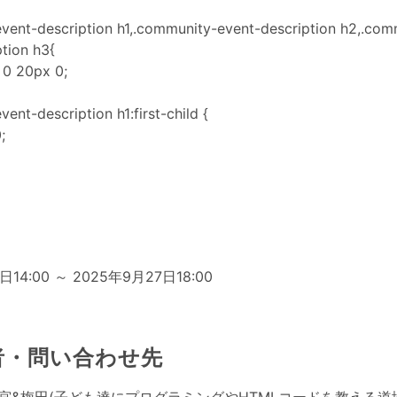
vent-description h1,.community-event-description h2,.com
tion h3{
 0 20px 0;
ent-description h1:first-child {
;
日
日14:00 ～ 2025年9月27日18:00
者・問い合わせ先