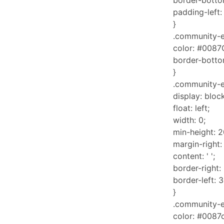
border-botto
padding-left:
}
.community-e
color: #0087
border-botto
}
.community-e
display: block
float: left;
width: 0;
min-height: 2
margin-right:
content: ' ';
border-right:
border-left: 
}
.community-e
color: #0087c