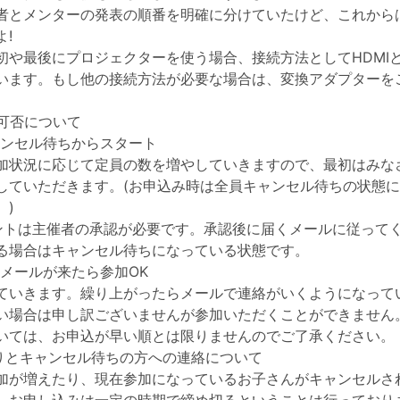
者とメンターの発表の順番を明確に分けていたけど、これから
!
や最後にプロジェクターを使う場合、接続方法としてHDMIとUSB
います。もし他の接続方法が必要な場合は、変換アダプターを
の可否について
ンセル待ちからスタート
加状況に応じて定員の数を増やしていきますので、最初はみな
していただきます。(お申込み時は全員キャンセル待ちの状態
。)
ントは主催者の承認が必要です。承認後に届くメールに従って
る場合はキャンセル待ちになっている状態です。
メールが来たら参加OK
ていきます。繰り上がったらメールで連絡がいくようになって
い場合は申し訳ございませんが参加いただくことができません
いては、お申込が早い順とは限りませんのでご了承ください。
切りとキャンセル待ちの方への連絡について
加が増えたり、現在参加になっているお子さんがキャンセルさ