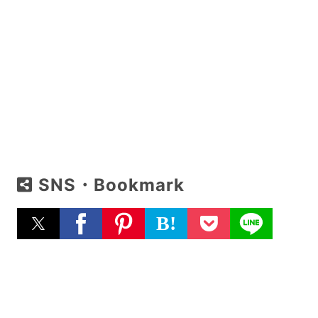
SNS・Bookmark
B!