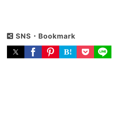
SNS・Bookmark
B!