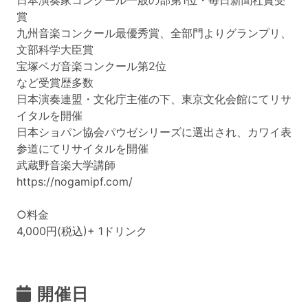
日本演奏家コンクール一般の部第1位・毎日新聞社賞受
賞
九州音楽コンクール最優秀賞、全部門よりグランプリ、
文部科学大臣賞
宝塚ベガ音楽コンクール第2位
など受賞歴多数
日本演奏連盟・文化庁主催の下、東京文化会館にてリサ
イタルを開催
日本ショパン協会パウゼシリーズに選出され、カワイ表
参道にてリサイタルを開催
武蔵野音楽大学講師
https://nogamipf.com/
○料金
4,000円(税込)+ 1ドリンク
開催日