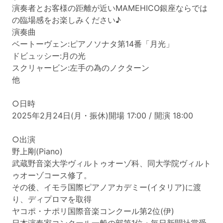
演奏者とお客様の距離が近いMAMEHICO銀座ならでは
の臨場感をお楽しみください♪
演奏曲
ベートーヴェン:ピアノソナタ第14番「月光」
ドビュッシー:月の光
スクリャービン:左手の為のノクターン
他
○日時
2025年2月24日(月・振休)開場 17:00 / 開演 18:00
○出演
野上剛(Piano)
武蔵野音楽大学ヴィルトゥオーゾ科、同大学院ヴィルト
ゥオーゾコース修了。
その後、イモラ国際ピアノアカデミー(イタリア)に渡
り、ディプロマを取得
ヤコポ・ナポリ国際音楽コンクール第2位(伊)