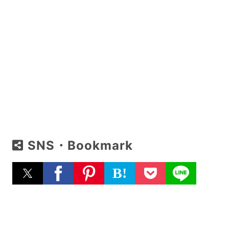
SNS・Bookmark
B!