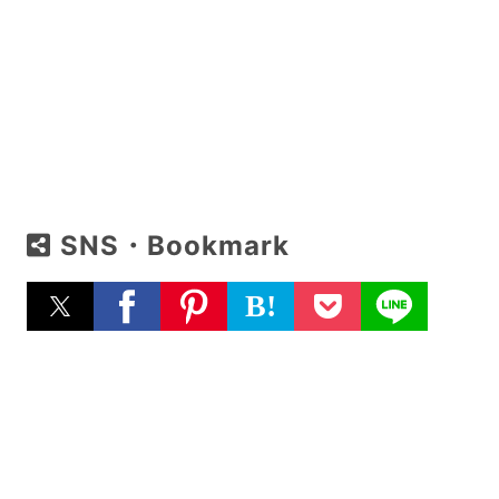
SNS・Bookmark
B!