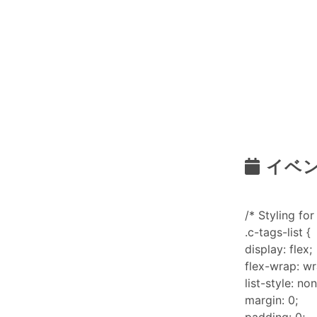
イベ
/* Styling for 
.c-tags-list {
display: flex;
flex-wrap: wr
list-style: non
margin: 0;