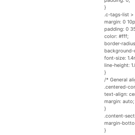
padding: 0;
}
.c-tags-list > 
margin: 0 10p
padding: 0 3
color: #fff;
border-radius
background-
font-size: 1.4
line-height: 1.
}
/* General al
.centered-con
text-align: ce
margin: auto;
}
.content-sect
margin-botto
}