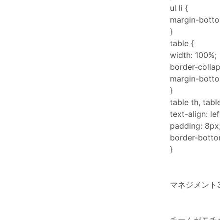
ul li {
margin-botto
}
table {
width: 100%;
border-collap
margin-botto
}
table th, tabl
text-align: lef
padding: 8px
border-botto
}
マネジメント3