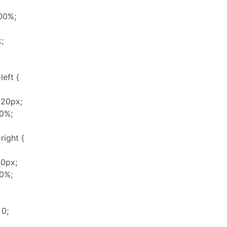
00%;
;
left {
 20px;
0%;
right {
20px;
0%;
 0;