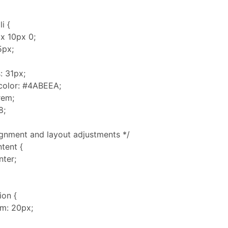
li {
x 10px 0;
5px;
: 31px;
color: #4ABEEA;
rem;
8;
ignment and layout adjustments */
tent {
nter;
ion {
m: 20px;