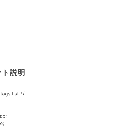
ント説明
tags list */
ap;
e;