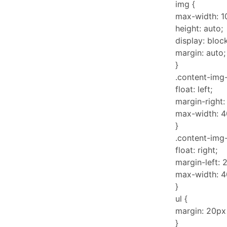
img {
max-width: 1
height: auto;
display: block
margin: auto;
}
.content-img-
float: left;
margin-right:
max-width: 4
}
.content-img-
float: right;
margin-left: 
max-width: 4
}
ul {
margin: 20px
}