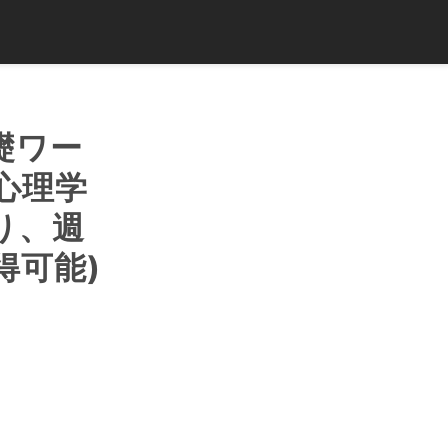
基礎ワー
心理学
り、週
得可能)