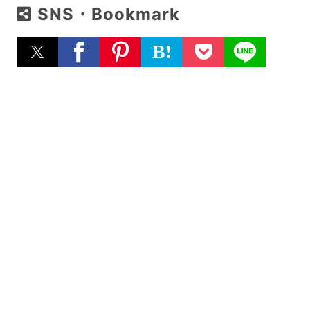
SNS・Bookmark
B!