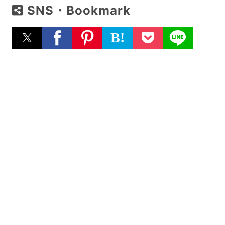
SNS・Bookmark
B!