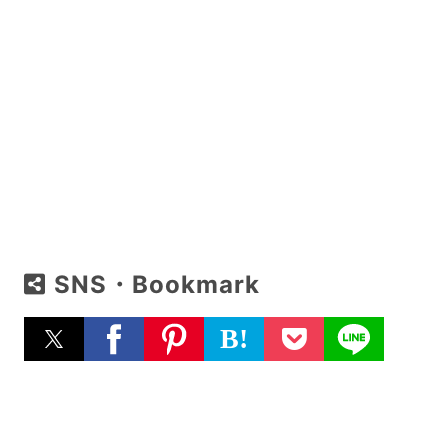
SNS・Bookmark
B!