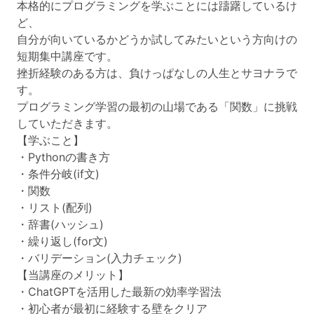
本格的にプログラミングを学ぶことには躊躇しているけ
ど、
自分が向いているかどうか試してみたいという方向けの
短期集中講座です。
挫折経験のある方は、負けっぱなしの人生とサヨナラで
す。
プログラミング学習の最初の山場である「関数」に挑戦
していただきます。
【学ぶこと】
・Pythonの書き方
・条件分岐(if文)
・関数
・リスト(配列)
・辞書(ハッシュ)
・繰り返し(for文)
・バリデーション(入力チェック)
【当講座のメリット】
・ChatGPTを活用した最新の効率学習法
・初心者が最初に経験する壁をクリア