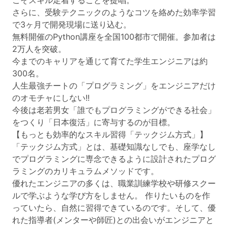
こそスキル定着することを提唱。
さらに、受験テクニックのようなコツを絡めた効率学習
で3ヶ月で開発現場に送り込む。
無料開催のPython講座を全国100都市で開催。参加者は
2万人を突破。
今までのキャリアを通じて育てた学生エンジニアは約
300名。
人生最強チートの「プログラミング」をエンジニアだけ
のオモチャにしない!!
今後は老若男女「誰でもプログラミングができる社会」
をつくり「日本復活」に寄与するのが目標。
【もっとも効率的なスキル習得「テックジム方式」】
「テックジム方式」とは、基礎知識なしでも、座学なし
でプログラミングに専念できるように設計されたプログ
ラミングのカリキュラムメソッドです。
優れたエンジニアの多くは、職業訓練学校や研修スクー
ルで学ぶような学び方をしません。 作りたいものを作
っていたら、自然に習得できているのです。そして、優
れた指導者(メンターや師匠)との出会いがエンジニアと