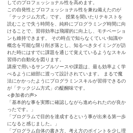
してのプロフェッショナル性を高めます。
この自発性とプロフェッショナル性を兼ね備えたのが
「テックジム方式」です。 授業を聞いたりテキストを
読むことで失う時間を、純粋にプログラミング時間に向
けることで、習得効率は飛躍的に向上し、モチベーショ
ンも維持できます。 その時点で知らなくていい知識や
概念を可能な限り削ぎ落とし、知るべきタイミングが訪
れた時にはすでに課題を通じて覚えているようなスキル
習得の自動化を図ります。
講座で用いるサンプルソースや課題は、最も効率よく学
べるように細部に渡って設計されています。 まるで魔
法にかかったようにプログラミンスキルが習得できるの
が「テックジム方式」の醍醐味です。
<参加者の声>
「基本的な事を実際に確認しながら進められたのが良か
ったです。」
「プログラムで目的を達成するという事が出来る第一歩
になると感じました。」
「プログラム自体の書き方、考え方のポイントを少し理