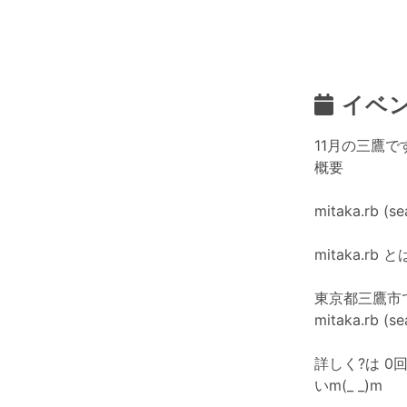
イベ
11月の三鷹です
概要
mitaka.rb (s
mitaka.rb と
東京都三鷹市で
mitaka.rb (
詳しく?は 0回
いm(_ _)m