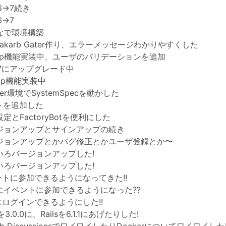
s6->7続き
6->7
んなで環境構築
itakarb Gater作り、エラーメッセージわかりやすくした
ignup機能実装中、ユーザのバリデーションを追加
ils7にアップグレード中
gnup機能実装中
ker環境でSystemSpecを動かした
ストを追加した
設定とFactoryBotを便利にした
ージョンアップとサインアップの続き
バージョンアップとかバグ修正とかユーザ登録とか〜
ろいろバージョンアップした!
ろいろバージョンアップした!
ベントに参加できるようになってきた!!
いにイベントに参加できるようになった??
いにログインできるようにした!!
を3.0.0に、Railsを6.1.1にあげたりした!