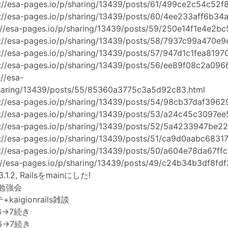
://esa-pages.io/p/sharing/13439/posts/61/499ce2c54c52f
s://esa-pages.io/p/sharing/13439/posts/60/4ee233aff6b34
://esa-pages.io/p/sharing/13439/posts/59/250e14f1e4e2bc
://esa-pages.io/p/sharing/13439/posts/58/7937c99a470e9
://esa-pages.io/p/sharing/13439/posts/57/947d1c1fea8197
s://esa-pages.io/p/sharing/13439/posts/56/ee89f08c2a096
://esa-
sharing/13439/posts/55/85360a3775c3a5d92c83.html
s://esa-pages.io/p/sharing/13439/posts/54/98cb37daf396
s://esa-pages.io/p/sharing/13439/posts/53/a24c45c3097ee
s://esa-pages.io/p/sharing/13439/posts/52/5a4233947be2
s://esa-pages.io/p/sharing/13439/posts/51/ca9d0aabc6831
://esa-pages.io/p/sharing/13439/posts/50/a604e78da67ff
://esa-pages.io/p/sharing/13439/posts/49/c24b34b3df8fd
.1.2, Railsをmainにした!
C勉強会
kaigionrails雑談
s6->7続き
s6->7続き