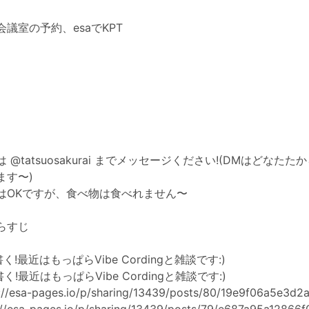
議室の予約、esaでKPT
 @tatsuosakurai までメッセージください!(DMはどなた
ます〜)
はOKですが、食べ物は食べれません〜
らすじ
書く!最近はもっぱらVibe Cordingと雑談です:)
書く!最近はもっぱらVibe Cordingと雑談です:)
://esa-pages.io/p/sharing/13439/posts/80/19e9f06a5e3d2