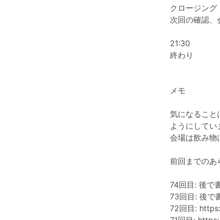
クロージング
次回の確認、会
21:30
終わり
メモ
気になることは
ようにしてい
会場は飲み物
前回までのあ
74回目: 後で
73回目: 後で
72回目:
https