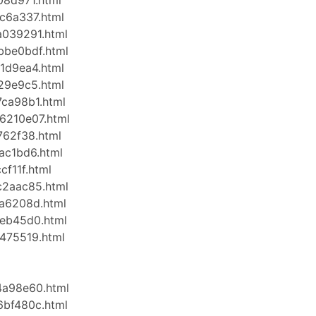
08d971.html
ec6a337.html
a039291.html
bbe0bdf.html
61d9ea4.html
b29e9c5.html
7ca98b1.html
6210e07.html
762f38.html
ac1bd6.html
cf11f.html
c2aac85.html
ca6208d.html
aeb45d0.html
0475519.html
4a98e60.html
6bf480c.html