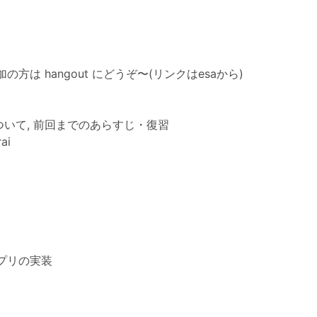
方は hangout にどうぞ〜(リンクはesaから)
b について, 前回までのあらすじ・復習
ai
プリの実装