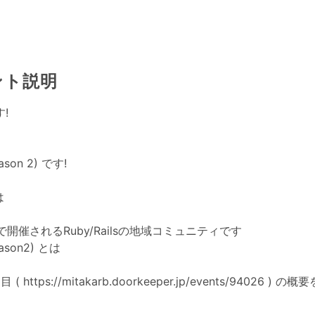
ント説明
!
eason 2) です!
は
開催されるRuby/Railsの地域コミュニティです
season2) とは
目 (
https://mitakarb.doorkeeper.jp/events/94026
) の概