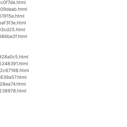
8c0f7de.html
a09deab.html
51915e.html
eaf3f3e.html
03cd25.html
686be2f.html
2928a0c5.html
5348391.html
22c67198.html
7639a57.html
c28ea74.html
f238978.html