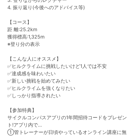
3. 登りながらのレクチャー
4. 振り返り(今後へのアドバイス等)
【コース】
距 離:25.2km
獲得標高:1,325m
※登り分の表示
【こんな人にオススメ】
✅ヒルクライムに挑戦したいけど1人では不安
✅達成感を味わいたい
✅新しい挑戦を始めてみたい
✅ヒルクライムを強くなりたい
✅しっかり指導されたい
【参加特典】
サイクルコンパスアプリの1年間招待コードをプレゼン
ト!アプリ内で…
①管トレーナーが日頃やっているオンライン講座に無