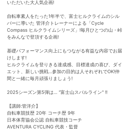
いただいた大人気企画!
自転車素人をたった1年半で、富士ヒルクライムのシル
バーに導いた 管洋介トレーナーによる「Cycle
Compass ヒルクライムシリーズ」!毎月ひとつの山・峠
をみんなで登頂する企画!
基礎パフォーマンス向上にもつながる有益な内容でお届
けします!
ヒルクライムを登りきる達成感、目標達成の喜び、ダイ
エット、新しい挑戦…参加の目的は人それぞれでOK!仲
間と一緒に毎月頑張りましょう!
2025シーズン第5弾は… "富士山スバルライン" !!
【講師:管洋介】
自転車競技歴 20年 コーチ歴 9年
日本体育協会公認 自転車競技コーチ
AVENTURA CYCLING 代表・監督