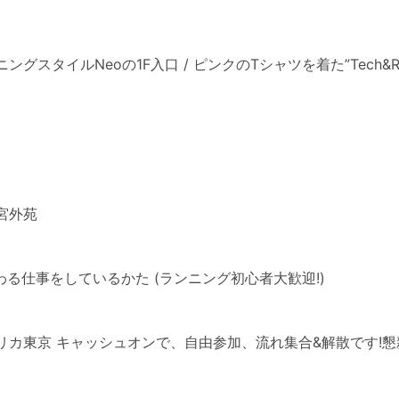
ングスタイルNeoの1F入口 / ピンクのTシャツを着た”Tech&R
宮外苑
わる仕事をしているかた (ランニング初心者大歓迎!)
リカ東京 キャッシュオンで、自由参加、流れ集合&解散です!