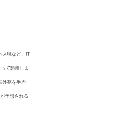
ス職など、IT
走って懇親しま
宮外苑を半周
雑が予想される