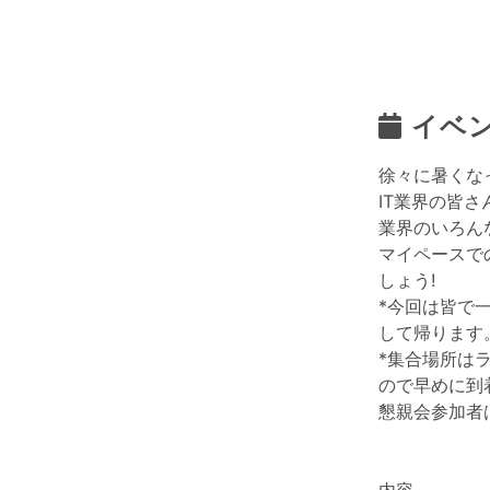
イベ
徐々に暑くな
IT業界の皆
業界のいろん
マイペースで
しょう!
*今回は皆で
して帰ります
*集合場所は
ので早めに到着
懇親会参加者