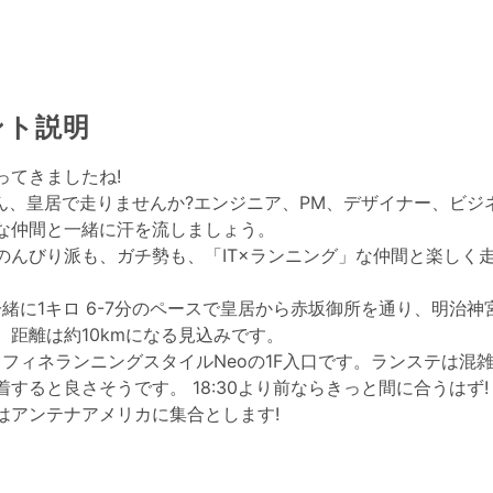
ント説明
ってきましたね!
さん、皇居で走りませんか?エンジニア、PM、デザイナー、ビジネ
な仲間と一緒に汗を流しましょう。
のんびり派も、ガチ勢も、「IT×ランニング」な仲間と楽しく
一緒に1キロ 6-7分のペースで皇居から赤坂御所を通り、明治神
。距離は約10kmになる見込みです。
ラフィネランニングスタイルNeoの1F入口です。ランステは混
すると良さそうです。 18:30より前ならきっと間に合うはず!
はアンテナアメリカに集合とします!