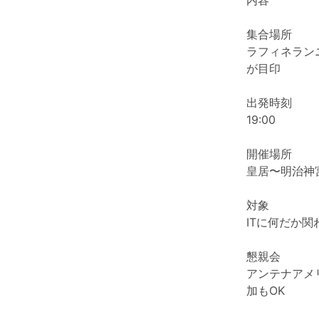
内容
集合場所
ラフィネランニ
が目印
出発時刻
19:00
開催場所
皇居〜明治神
対象
ITに何だか関
懇親会
アンテナアメ
加もOK