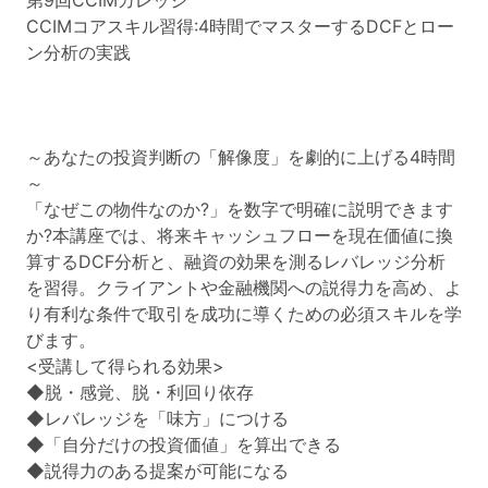
第9回CCIMカレッジ
CCIMコアスキル習得:4時間でマスターするDCFとロー
ン分析の実践
～あなたの投資判断の「解像度」を劇的に上げる4時間
～
「なぜこの物件なのか?」を数字で明確に説明できます
か?本講座では、将来キャッシュフローを現在価値に換
算するDCF分析と、融資の効果を測るレバレッジ分析
を習得。クライアントや金融機関への説得力を高め、よ
り有利な条件で取引を成功に導くための必須スキルを学
びます。
<受講して得られる効果>
◆脱・感覚、脱・利回り依存
◆レバレッジを「味方」につける
◆「自分だけの投資価値」を算出できる
◆説得力のある提案が可能になる