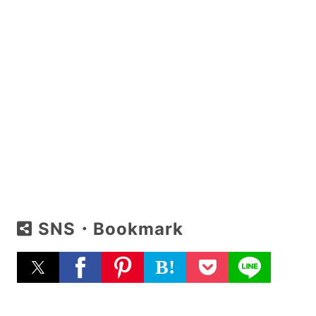
SNS・Bookmark
B!