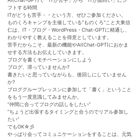
AI(Chat-GPT)で「ITが苦手」から「ITが面白い」にシ
フトする時間
ITがどうも苦手・・という方、ぜひご参加ください。
ものくろキャンプを主催している"ものくろ"こと大東信
仁は、IT・ブログ・WordPress・Chat-GPTに精通し、
わかりやすく教えることを得意としています。
苦手だからこそ、最新の機能やAI(Chat-GPT)におかま
せする方法もお伝えしていきます。
ブログを書くモチベーションにしよう
ブログ、滞っていませんか?
書きたいと思っていながらも、後回しにしていません
か?
ブロググループレッスンに参加して「書く」ということ
をもう一度意識してみませんか。
”仲間に合ってブログの話しをしたい”
”ちょうど出張するタイミングと合うのでリアル参加し
たい”
でもOK☆彡
やっぱり会ってコミュニケーションをすることは、元気