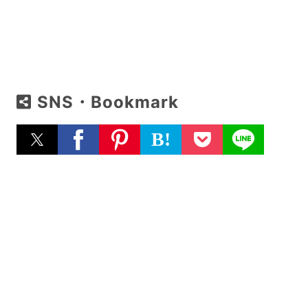
SNS・Bookmark
B!