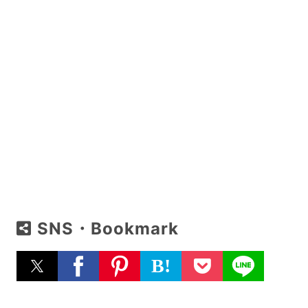
SNS・Bookmark
B!