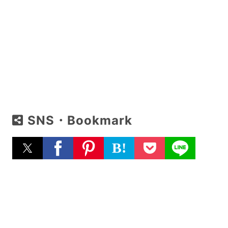
SNS・Bookmark
B!