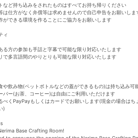
トなど持ち込みをされたものはすべてお持ち帰りください
等は仕方がなく弁償等は求めませんので自己申告をお願いしま
作ができる環境を作ることにご協力をお願いします
ティ
ある方の参加も手話と字幕で可能な限り対応いたします
リで多言語間のやりとりも可能な限り対応いたします
食や飲み物(ペットボトルなどの蓋ができるもの)は持ち込み可
ーバー(お茶、コーヒー)は自由にご利用いただけます
るべくPayPayもしくはカードでお願いします(現金の場合はち
い)
ls
erima Base Crafting Room!