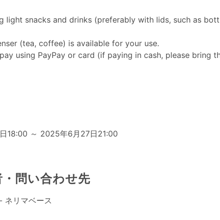
 light snacks and drinks (preferably with lids, such as bott
nser (tea, coffee) is available for your use.
 pay using PayPay or card (if paying in cash, please bring t
日
日18:00 ～ 2025年6月27日21:00
者・問い合わせ先
se - ネリマベース