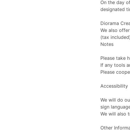
On the day of
designated t
Diorama Crea
We also offer
(tax included)
Notes
Please take h
If any tools 
Please coope
Accessibility
We will do o
sign language
We will also 
Other Inform