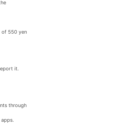
the
e of 550 yen
eport it.
nts through
n apps.