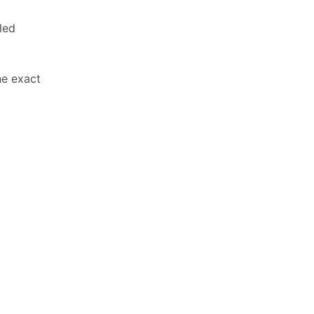
led
he exact