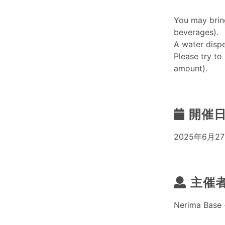
You may bring
beverages).
A water dispe
Please try to
amount).
開催
2025年6月27
主催
Nerima Ba