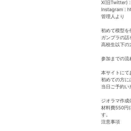
X(旧Twitter) 
Instagram :
h
管理人より
初めて模型を
ガンプラの話
高校生以下の
参加までの流
本サイトにて
初めての方に
当日ご予約いた
ジオラマ作成
材料費550
す。
注意事項