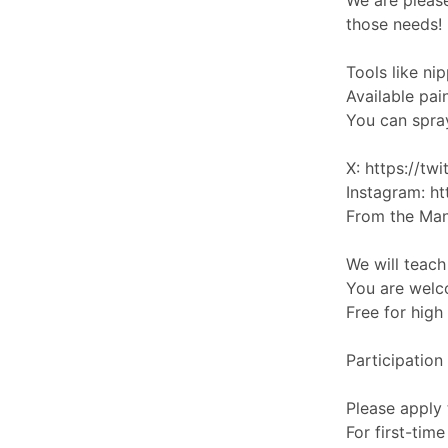
We are pleas
those needs!
Tools like ni
Available pa
You can spra
X:
https://tw
Instagram:
ht
From the Ma
We will teach
You are welc
Free for hig
Participation
Please apply 
For first-tim