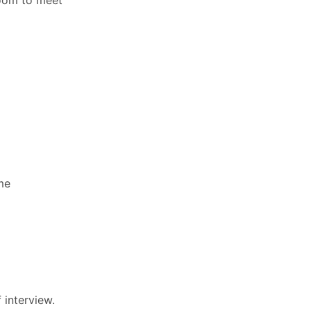
Room to meet
me
 interview.