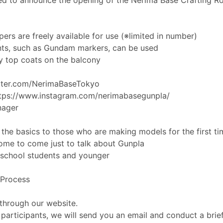
ed to announce the opening of the Nerima Base Crafting 
ppers are freely available for use (※limited in number)
ints, such as Gundam markers, can be used
y top coats on the balcony
itter.com/NerimaBaseTokyo
tps://www.instagram.com/nerimabasegunpla/
nager
 the basics to those who are making models for the first ti
ome to come just to talk about Gunpla
h school students and younger
 Process
through our website.
e participants, we will send you an email and conduct a brief