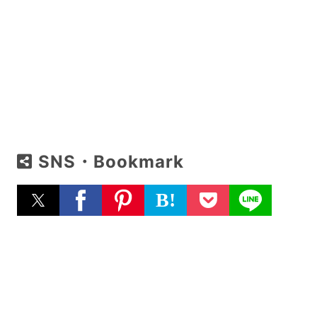
SNS・Bookmark
B!