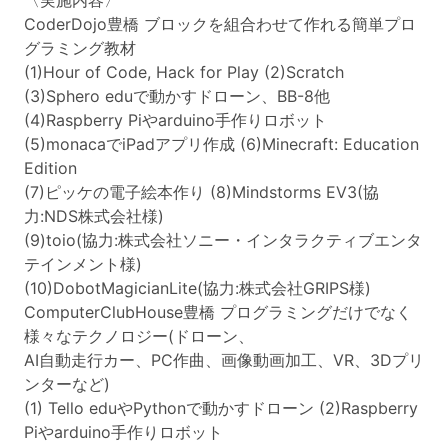
〈実施内容〉
CoderDojo豊橋 ブロックを組合わせて作れる簡単プロ
グラミング教材
(1)Hour of Code, Hack for Play (2)Scratch
(3)Sphero eduで動かすドローン、BB-8他
(4)Raspberry Piやarduino手作りロボット
(5)monacaでiPadアプリ作成 (6)Minecraft: Education
Edition
(7)ピッケの電子絵本作り (8)Mindstorms EV3(協
力:NDS株式会社様)
(9)toio(協力:株式会社ソニー・インタラクティブエンタ
テインメント様)
(10)DobotMagicianLite(協力:株式会社GRIPS様)
ComputerClubHouse豊橋 プログラミングだけでなく
様々なテクノロジー(ドローン、
AI自動走行カー、PC作曲、画像動画加工、VR、3Dプリ
ンターなど)
(1) Tello eduやPythonで動かすドローン (2)Raspberry
Piやarduino手作りロボット