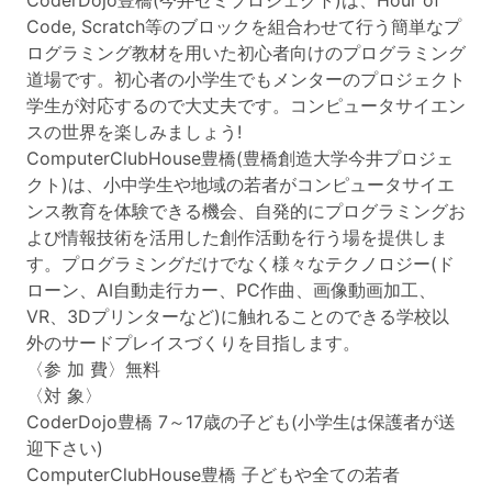
CoderDojo豊橋(今井ゼミプロジェクト)は、Hour of
Code, Scratch等のブロックを組合わせて行う簡単なプ
ログラミング教材を用いた初心者向けのプログラミング
道場です。初心者の小学生でもメンターのプロジェクト
学生が対応するので大丈夫です。コンピュータサイエン
スの世界を楽しみましょう!
ComputerClubHouse豊橋(豊橋創造大学今井プロジェ
クト)は、小中学生や地域の若者がコンピュータサイエ
ンス教育を体験できる機会、自発的にプログラミングお
よび情報技術を活用した創作活動を行う場を提供しま
す。プログラミングだけでなく様々なテクノロジー(ド
ローン、AI自動走行カー、PC作曲、画像動画加工、
VR、3Dプリンターなど)に触れることのできる学校以
外のサードプレイスづくりを目指します。
〈参 加 費〉無料
〈対 象〉
CoderDojo豊橋 7～17歳の子ども(小学生は保護者が送
迎下さい)
ComputerClubHouse豊橋 子どもや全ての若者