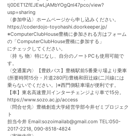
tj0DET1ZfEJEwLjAMbYOgQnl47pco/view?
usp=sharing
〈参加申込〉ホームページから申し込みください。
https://coderdojo-toyohashi.doorkeeper.jp/
※ComputerClubHouse豊橋に参加される方はフォーム
の「ComputerClubHouse豊橋に参加する」
にチェックしてください。
〈持 ち 物〉特になし、自分のノートPCも使用可能で
す。
〈交通案内〉【豊鉄バス】豊橋駅前5番乗り場より乗車
(所要時間15分・片道280円)豊橋和田辻線(二川線には
乗らないでください。)※西門側駐車場が便利です。
【車】東名高速豊川インターチェンジより車で15分。
https://www.sozo.ac.jp/access
〈問合せ先〉豊橋創造大学経営学部今井ゼミプロジェク
ト
担当今井 Email:sozoimailab@gmail.com TEL:050-
2017-2218, 090-8518-4824