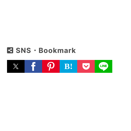
SNS・Bookmark
B!