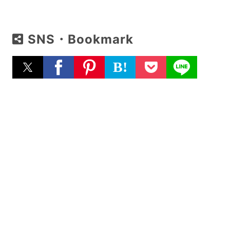
SNS・Bookmark
B!