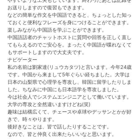
やすいような工夫もしています。終わったあとは記録を
お送りしますので復習もできます。
などの簡単な作文を中国語できると、ちょっとした知っ
ておくと便利なフレーズを身につけることができます。
楽しみながら中国語を学ぶことができます。
中国語話者のチャットホストに質問や回答を正しく直し
てもらえるのでご安心を。まったく中国語が喋れなくて
もサポートしますので大丈夫です。
ナビゲーター
私の名前は劉家達(リュウカタツ)と言います。今年24歳
です。中国から来まして5年ぐらい経ちました。大学は
日本の山梨県で心理学を専攻し、韓国に留学したりしま
した。ちなみに中国にも日本語学を専攻しました。
今は社会人でシステムエンジニアとして働いています。
大学の専攻と全然違いますけどね(笑)
趣味は結構広くて、チェースや卓球やデッサンとかが好
きで、時々やります。
後好きなことは、皆で話したりすることです。
なので、皆と仲良く出来たらいいなと思います。