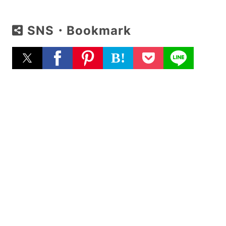
SNS・Bookmark
B!