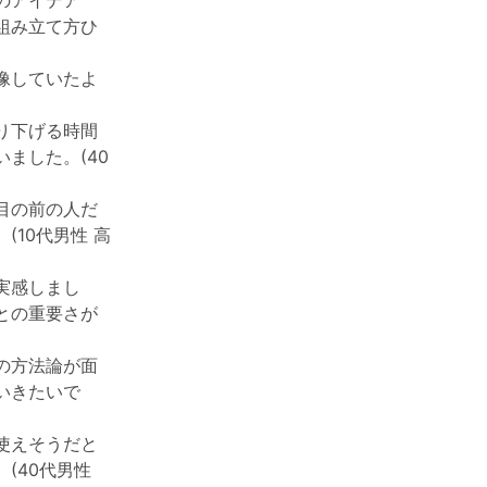
のアイデア
組み立て方ひ
像していたよ
り下げる時間
ました。(40
目の前の人だ
10代男性 高
実感しまし
との重要さが
の方法論が面
いきたいで
使えそうだと
(40代男性