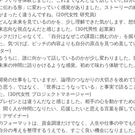
チづくりを体験しました。これまでなんとなく話していた自分
に伝わる形」に変わっていく感覚がありました。ストーリーの
まったく違うんですね。(20代女性 研究員)
どんな未来を見ているのかを、少し理解できた気がします。想
来志向な視点なんだと感じました。(30代男性 起業家)
ックだけじゃなくて、「自分はなぜこの課題に挑むのか」を掘
た。気づけば、ピッチの内容よりも自分の原点を見つめ直してい
ター)
るうちに、誰に向かって話しているのかが少し変わりました。
未来の仲間に語りかけるような感覚。初めて味わう体験でした。(
開発の仕事をしていますが、論理のつながりの大切さを改めて
う思う」ではなく、「世界はこうなっている」と事実で語るこ
。(30代女性 プロジェクトマネージャー)
プレゼンとは違うんだなと感じました。相手の心を動かすため
。聞く人が仲間になりたい、応援したいと思える言葉を探して
性 デザイナー)
のフォーマットは、資金調達だけでなく、人生や仕事の中でも
自分の考えを整理するうえでも、すごく良い機会になりました。