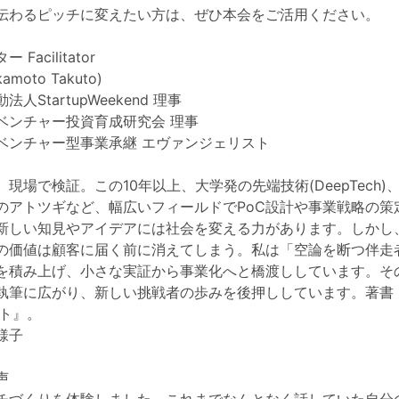
伝わるピッチに変えたい方は、ぜひ本会をご活用ください。
Facilitator
moto Takuto)
人StartupWeekend 理事
ベンチャー投資育成研究会 理事
ベンチャー型事業承継 エヴァンジェリスト
現場で検証。この10年以上、大学発の先端技術(DeepTech)
のアトツギなど、幅広いフィールドでPoC設計や事業戦略の策
新しい知見やアイデアには社会を変える力があります。しかし
の価値は顧客に届く前に消えてしまう。私は「空論を断つ伴走
を積み上げ、小さな実証から事業化へと橋渡ししています。そ
執筆に広がり、新しい挑戦者の歩みを後押ししています。著書
ント』。
様子
声