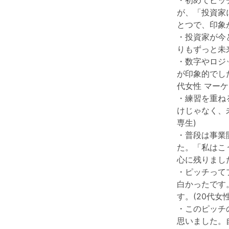
・初めてピッ
が、「投資家
とつで、印象が
・投資家が今
りもずっと未
・数字やロジ
が印象的でし
代女性 マーケ
・練習を重ね
けじゃなく、
専生)
・普段は事業
た。「私はこ
心に残りました
・ピッチって
白かったです
す。(20代女
・このピッチ
思いました。