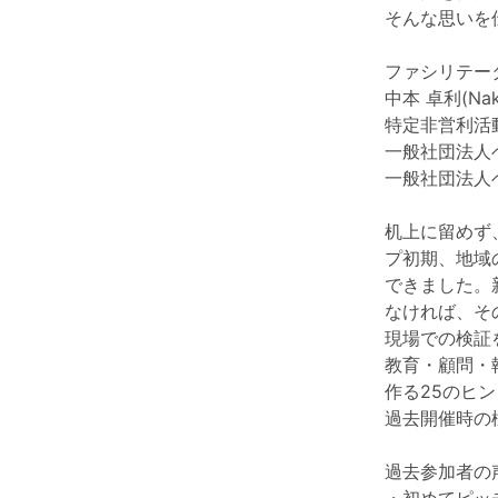
そんな思いを
ファシリテーター 
中本 卓利(Naka
特定非営利活動法
一般社団法人
一般社団法人
机上に留めず、
プ初期、地域
できました。
なければ、そ
現場での検証
教育・顧問・
作る25のヒ
過去開催時の
過去参加者の