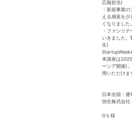
広報担当)
・新規事業の
える感覚を少
くなりました。
・ファシリテ
いきました。
生)
StartupWeek
本講座は2025
ーシア開催)
用いただけま
日本全国・通年ス
弥生株式会社
G's 様