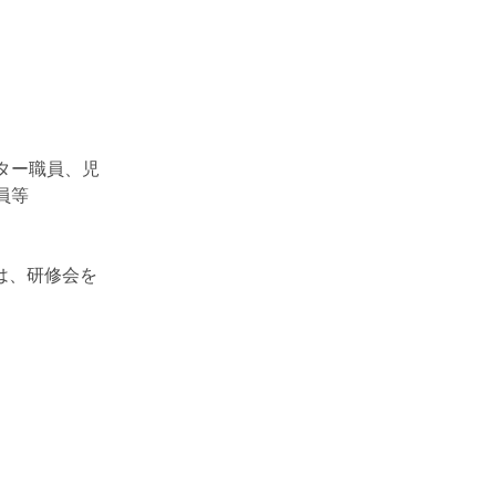
ター職員、児
員等
は、研修会を