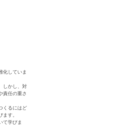
難化していま
。しかし、対
や責任の重さ
つくるにはど
びます。
いて学びま