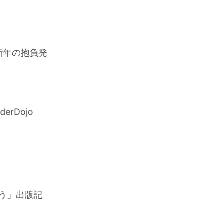
&新年の抱負発
rDojo
作ろう」出版記