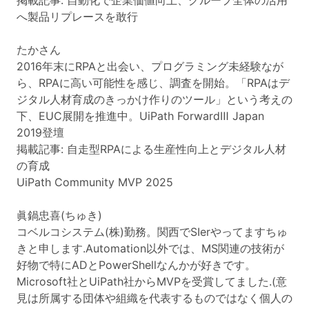
掲載記事: 自動化で企業価値向上、グループ全体の活用
へ製品リプレースを敢行
たかさん
2016年末にRPAと出会い、プログラミング未経験なが
ら、RPAに高い可能性を感じ、調査を開始。「RPAはデ
ジタル人材育成のきっかけ作りのツール」という考えの
下、EUC展開を推進中。UiPath ForwardⅢ Japan
2019登壇
掲載記事: 自走型RPAによる生産性向上とデジタル人材
の育成
UiPath Community MVP 2025
眞鍋忠喜(ちゅき)
コベルコシステム(株)勤務。関西でSIerやってますちゅ
きと申します.Automation以外では、MS関連の技術が
好物で特にADとPowerShellなんかが好きです。
Microsoft社とUiPath社からMVPを受賞してました.(意
見は所属する団体や組織を代表するものではなく個人の