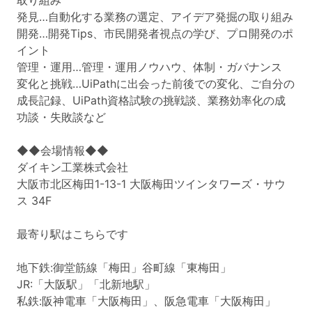
取り組み
発見…自動化する業務の選定、アイデア発掘の取り組み
開発…開発Tips、市民開発者視点の学び、プロ開発のポ
イント
管理・運用…管理・運用ノウハウ、体制・ガバナンス
変化と挑戦…UiPathに出会った前後での変化、ご自分の
成長記録、UiPath資格試験の挑戦談、業務効率化の成
功談・失敗談など
◆◆会場情報◆◆
ダイキン工業株式会社
大阪市北区梅田1-13-1 大阪梅田ツインタワーズ・サウ
ス 34F
最寄り駅はこちらです
地下鉄:御堂筋線「梅田」谷町線「東梅田」
JR:「大阪駅」「北新地駅」
私鉄:阪神電車「大阪梅田」、阪急電車「大阪梅田」