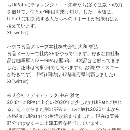
らUiPathにチャレンジ・・・先輩たち(多くは歳下)の力
を借りて、何とか1年目を乗り切りました。今後は、
UiPathに初挑戦する人たちへのサポートが出来ればと
考えています。
X(Twitter)
ハウス食品グループ本社株式会社 大和 誉弘
食品メーカーで社内SEをやっています。好きな自社製
品は咖喱屋カレー!RPAは歴5年、4製品ほど触ってきま
した。趣味は食事(何でも食べます)、お酒(ウィスキー
が好きです)、旅行(国内は47都道府県制覇しました)
X(Twitter)
株式会社メディアテック 中右 雅之
2018年にRPAに出会い2020年に少しだけUiPathに触れ
る。そこからまた別のRPAツールに触れ2022年末から
本格的にUiPathとの生活が始まりました。現在は実装
部分ではなく主に上流工程を担当しています。