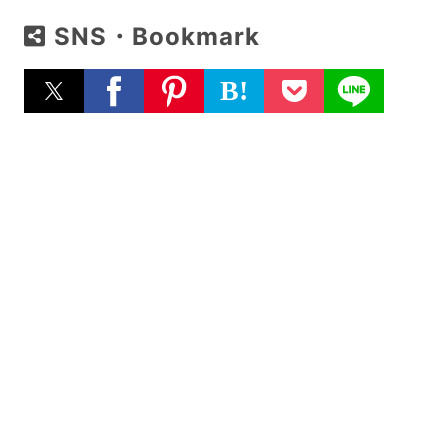
SNS・Bookmark
B!