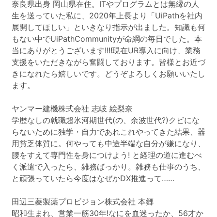
奈良県出身 岡山県在住。ITやプログラムとは無縁の人
生を送っていた私に、2020年上長より「UiPathを社内
展開してほしい」といきなり指示が出ました。知識も何
もない中でUiPathCommunityが命綱の毎日でした。本
当にありがとうございます!!!!現在UR導入に向け、業務
支援をいただきながら奮闘しております。皆様とお近づ
きになれたら嬉しいです。どうぞよろしくお願いいたし
ます。
ヤンマー建機株式会社 志岐 絵梨奈
学歴なしの就職超氷河期世代(の、余波世代?)クビにな
らないために独学・自力であれこれやってきた結果、器
用貧乏体質に。何やっても中途半端な自分が嫌になり、
腰をすえて専門性を身につけよう! と経理の道に進むべ
く派遣で入ったら、雑務ばっかり。雑務も仕事のうち、
と頑張っていたら今度はなぜかDX推進って……
田辺三菱製薬プロビジョン株式会社 本郷
昭和生まれ、営業一筋30年!なにを血迷ったか、56才か